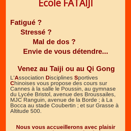
Ecole FATAIJI
Fatigué ?
Stressé ?
Mal de dos ?
Envie de vous détendre...
Venez
au Taiji ou au Qi Gong
L'
A
ssociation
D
isciplines
S
portives
C
hinoises vous propose
des cours
sur
Cannes à la salle le Poussin, au gymnase
du Lycée Bristol, avenue des Broussailes,
MJC Ranguin, avenue de la Borde ; à La
Bocca au stade Coubertin ; et sur Grasse à
Altitude 500.
Nous vous accueillerons avec plaisir