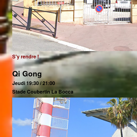
S'y rendre !
Qi Gong
Jeudi 19:30 / 21:00
Stade Coubertin La Bocca