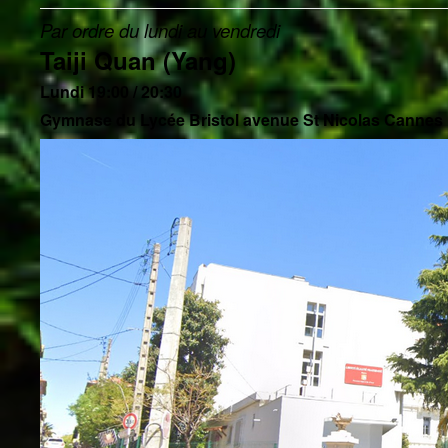
Par ordre du lundi au vendredi
Taiji Quan (Yang)
Lundi 19:00 / 20:30
Gymnase du Lycée Bristol avenue St Nicolas Cannes