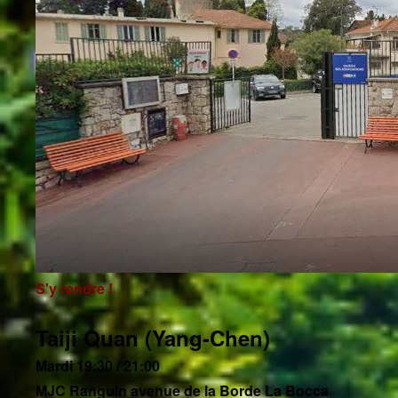
S'y rendre !
Taiji Quan
(Yang-Chen)
Mardi 19:30 / 21:00
MJC Ranguin avenue de la Borde La Bocca