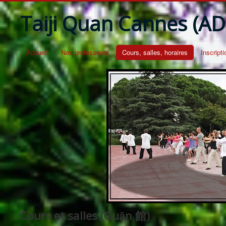
Taiji Quan Cannes (AD
Accueil
Nos professeurs
Cours, salles, horaires
Inscripti
Cours et salles (Guǎn 館)